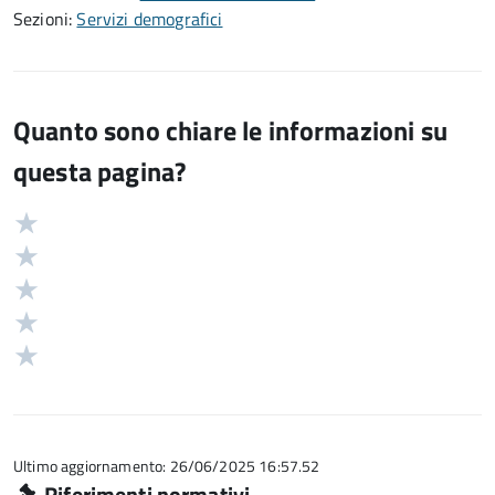
Sezioni:
Servizi demografici
Quanto sono chiare le informazioni su
questa pagina?
Valuta
Valutazione
5
Valuta
stelle
4
Valuta
su
stelle
3
Valuta
5
su
stelle
2
Valuta
5
su
stelle
1
5
su
stelle
5
su
5
Ultimo aggiornamento: 26/06/2025 16:57.52
Riferimenti normativi