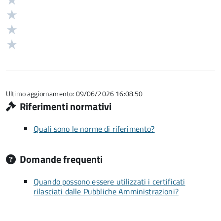
Valuta
stelle
4
Valuta
su
stelle
3
Valuta
5
su
stelle
2
Valuta
5
su
stelle
1
5
su
stelle
5
su
5
Ultimo aggiornamento: 09/06/2026 16:08.50
Riferimenti normativi
Quali sono le norme di riferimento?
Domande frequenti
Quando possono essere utilizzati i certificati
rilasciati dalle Pubbliche Amministrazioni?