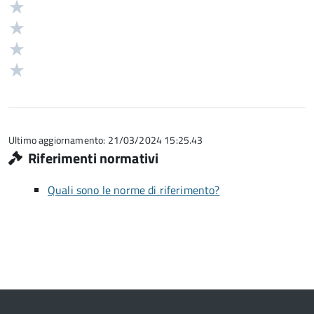
5
Valuta
stelle
4
Valuta
su
stelle
3
Valuta
5
su
stelle
2
Valuta
5
su
stelle
1
5
su
stelle
5
su
5
Ultimo aggiornamento: 21/03/2024 15:25.43
Riferimenti normativi
Quali sono le norme di riferimento?