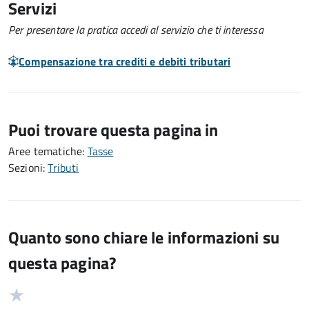
Servizi
Per presentare la pratica accedi al servizio che ti interessa
Compensazione tra crediti e debiti tributari
Puoi trovare questa pagina in
Aree tematiche:
Tasse
Sezioni:
Tributi
Quanto sono chiare le informazioni su
questa pagina?
Valuta
Valutazione