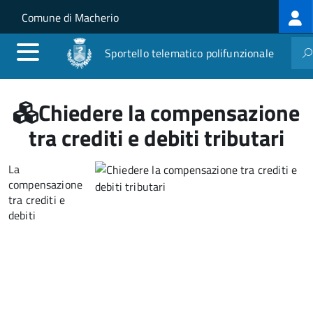
Log
Salta al contenuto principale
Skip to site navigation
Comune di Macherio
me
Sportello telematico polifunzionale
Chiedere la compensazione
tra crediti e debiti tributari
La
compensazione
tra crediti e
debiti