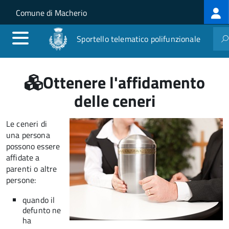
Log
Salta al contenuto principale
Skip to site navigation
Comune di Macherio
me
Sportello telematico polifunzionale
Ottenere l'affidamento
delle ceneri
Le ceneri di
una persona
possono essere
affidate a
parenti o altre
persone:
quando il
defunto ne
ha