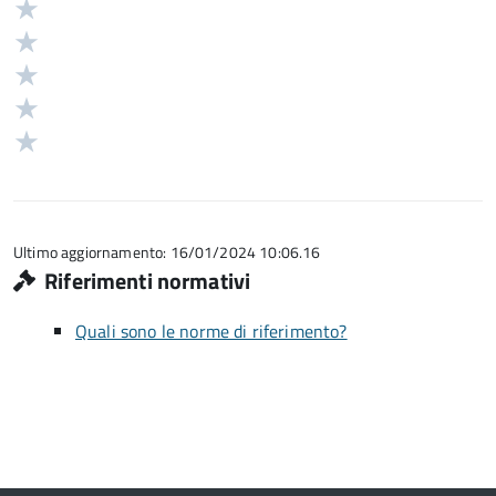
Valuta
Valutazione
5
Valuta
stelle
4
Valuta
su
stelle
3
Valuta
5
su
stelle
2
Valuta
5
su
stelle
1
5
su
stelle
5
su
5
Ultimo aggiornamento: 16/01/2024 10:06.16
Riferimenti normativi
Quali sono le norme di riferimento?