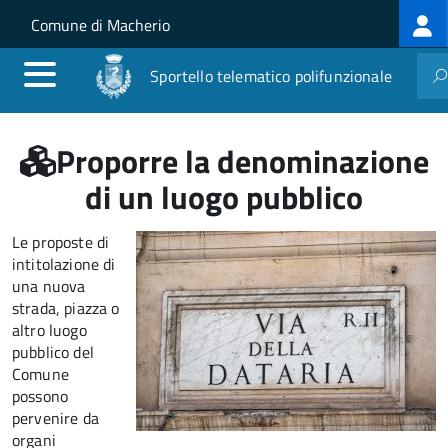
Log
Salta al contenuto principale
Skip to site navigation
Comune di Macherio
me
Sportello telematico polifunzionale
Proporre la denominazione
di un luogo pubblico
Le proposte di
intitolazione di
una nuova
strada, piazza o
altro luogo
pubblico del
Comune
possono
pervenire da
organi