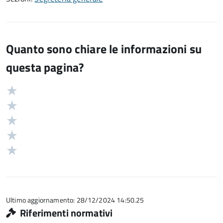
Quanto sono chiare le informazioni su
questa pagina?
Valuta
Valutazione
5
Valuta
stelle
4
Valuta
su
stelle
3
Valuta
5
su
stelle
2
Valuta
5
su
stelle
1
5
su
stelle
5
su
5
Ultimo aggiornamento: 28/12/2024 14:50.25
Riferimenti normativi