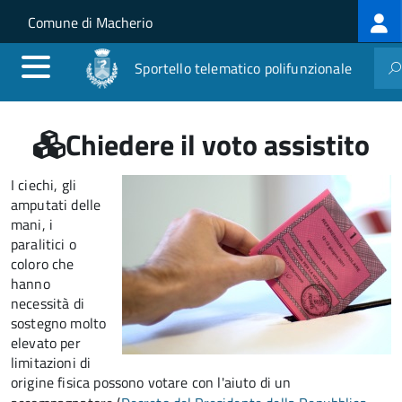
Log
Salta al contenuto principale
Skip to site navigation
Comune di Macherio
me
Sportello telematico polifunzionale
Chiedere il voto assistito
I ciechi, gli
amputati delle
mani, i
paralitici o
coloro che
hanno
necessità di
sostegno molto
elevato per
limitazioni di
origine fisica possono votare con l'aiuto di un