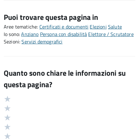
Puoi trovare questa pagina in
Aree tematiche:
Certificati e documenti
Elezioni
Salute
Io sono:
Anziano
Persona con disabilità
Elettore / Scrutatore
Sezioni:
Servizi demografici
Quanto sono chiare le informazioni su
questa pagina?
Valuta
Valutazione
5
Valuta
stelle
4
Valuta
su
stelle
3
Valuta
5
su
stelle
2
Valuta
5