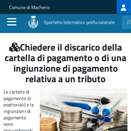
Log
Salta al contenuto principale
Skip to site navigation
Comune di Macherio
me
Sportello telematico polifunzionale
Chiedere il discarico della
cartella di pagamento o di una
ingiunzione di pagamento
relativa a un tributo
Le cartelle di
pagamento (o
esattoriali) e le
ingiunzioni di
pagamento
sono
provvedimenti