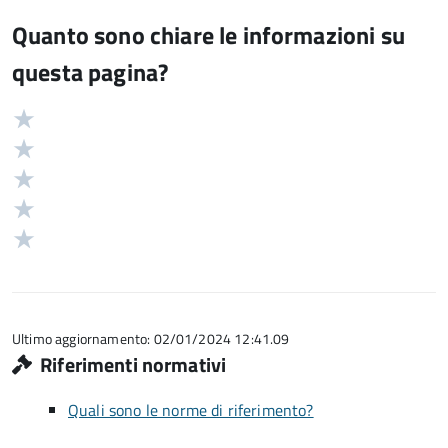
Quanto sono chiare le informazioni su
questa pagina?
Valuta
Valutazione
5
Valuta
stelle
4
Valuta
su
stelle
3
Valuta
5
su
stelle
2
Valuta
5
su
stelle
1
5
su
stelle
5
su
5
Ultimo aggiornamento: 02/01/2024 12:41.09
Riferimenti normativi
Quali sono le norme di riferimento?