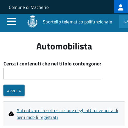
Log
Salta al contenuto principale
Skip to site navigation
Comune di Macherio
me
Sportello telematico polifunzionale
Automobilista
Cerca i contenuti che nel titolo contengono:
Autenticare la sottoscrizione degli atti di vendita di
beni mobili registrati