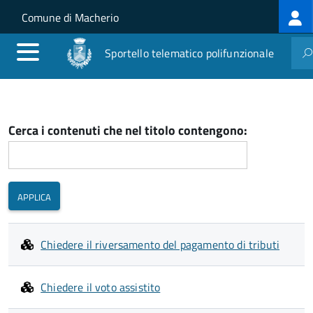
Log
Salta al contenuto principale
Skip to site navigation
Comune di Macherio
me
Sportello telematico polifunzionale
Cerca i contenuti che nel titolo contengono:
Chiedere il riversamento del pagamento di tributi
Chiedere il voto assistito