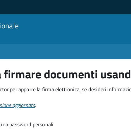
ionale
 firmare documenti usando
tor per apporre la firma elettronica, se desideri informazi
sione aggiornata
.
e una password personali