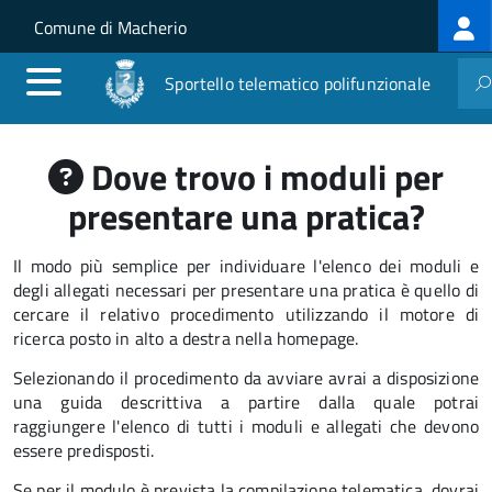
Log
Salta al contenuto principale
Skip to site navigation
Comune di Macherio
me
Sportello telematico polifunzionale
Dove trovo i moduli per
presentare una pratica?
Il modo più semplice per individuare l'elenco dei moduli e
degli allegati necessari per presentare una pratica è quello di
cercare il relativo procedimento utilizzando il motore di
ricerca posto in alto a destra nella homepage.
Selezionando il procedimento da avviare avrai a disposizione
una guida descrittiva a partire dalla quale potrai
raggiungere l'elenco di tutti i moduli e allegati che devono
essere predisposti.
Se per il modulo è prevista la compilazione telematica, dovrai