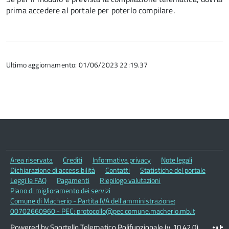
prima accedere al portale per poterlo compilare.
Ultimo aggiornamento: 01/06/2023 22:19.37
Area riservata
Crediti
Informativa privacy
Note legali
Dichiarazione di accessibilità
Contatti
Statistiche del portale
Leggi le FAQ
Pagamenti
Riepilogo valutazioni
Piano di miglioramento dei servizi
Comune di Macherio - Partita IVA dell'amministrazione:
00702660960 - PEC: protocollo@pec.comune.macherio.mb.it
Powered by Sportello Telematico Polifunzionale (v. 10.42.0)