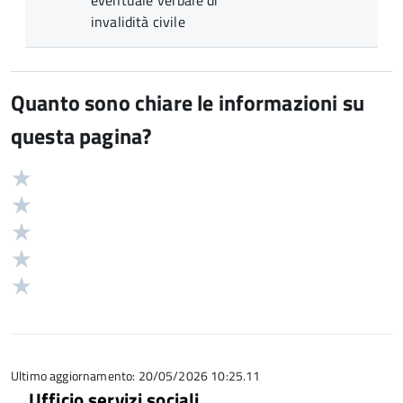
eventuale verbale di
invalidità civile
Quanto sono chiare le informazioni su
questa pagina?
Valuta
Valutazione
5
Valuta
stelle
4
Valuta
su
stelle
3
Valuta
5
su
stelle
2
Valuta
5
su
stelle
1
5
su
stelle
5
su
5
Ultimo aggiornamento: 20/05/2026 10:25.11
Ufficio servizi sociali