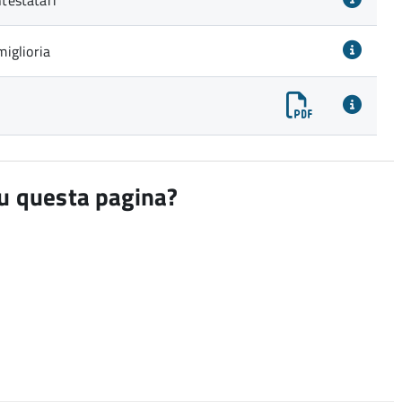
ntestatari
iglioria
su questa pagina?