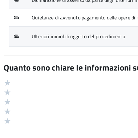
Dichiarazione di assenso da parte degli ulteriori i
Quietanze di avvenuto pagamento delle opere di m
Ulteriori immobili oggetto del procedimento
Quanto sono chiare le informazioni 
Valuta
Valutazione
5
Valuta
stelle
4
Valuta
su
stelle
3
Valuta
5
su
stelle
2
Valuta
5
su
stelle
1
5
su