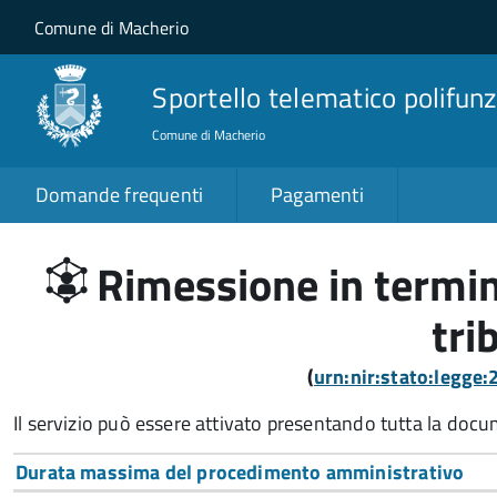
Salta al contenuto principale
Skip to site navigation
Comune di Macherio
Sportello telematico polifunz
Comune di Macherio
Domande frequenti
Pagamenti
Rimessione in termin
tri
(
urn:nir:stato:legge
Il servizio può essere attivato presentando tutta la doc
Durata massima del procedimento amministrativo