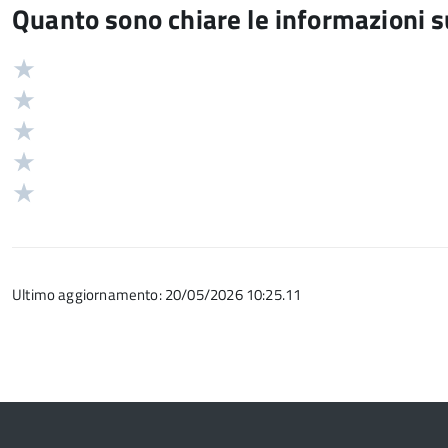
Quanto sono chiare le informazioni 
Valuta
Valutazione
5
Valuta
stelle
4
Valuta
su
stelle
3
Valuta
5
su
stelle
2
Valuta
5
su
stelle
1
5
su
stelle
5
su
Ultimo aggiornamento: 20/05/2026 10:25.11
5