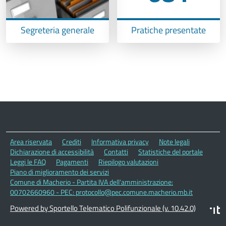
Segreteria generale
Pratiche presentate
Area riservata
Crediti
Informativa privacy
Note legali
Dichiarazione di accessibilità
Contatti
Statistiche del portale
Leggi le FAQ
Pagamenti
Riepilogo valutazioni
Piano di miglioramento dei servizi
Comune di Macherio - Partita IVA dell'amministrazione:
00702660960 - PEC: protocollo@pec.comune.macherio.mb.it
Powered by Sportello Telematico Polifunzionale (v. 10.42.0)