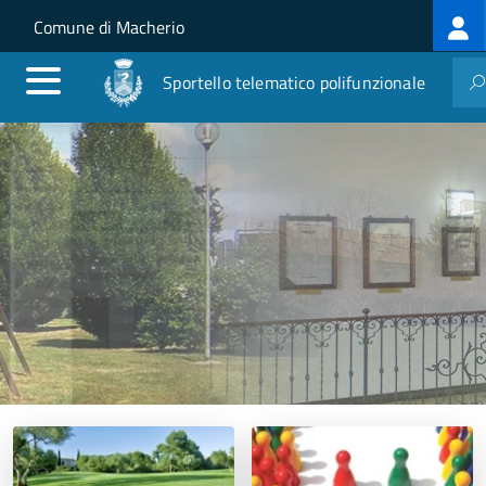
Log
Salta al contenuto principale
Skip to site navigation
Comune di Macherio
me
Sportello telematico polifunzionale